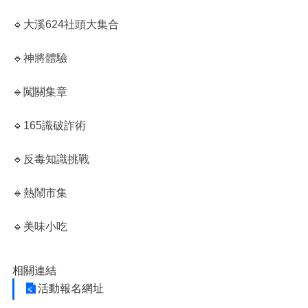
🔹大溪624社頭大集合
市
政
信
🔹神將體驗
箱
🔹闖關集章
隱
私
🔹165識破詐術
權
政
策
🔹
反毒知識挑戰
網
🔹熱鬧市集
站
安
🔹美味小吃
全
政
策
相關連結
政
活動報名網址
府