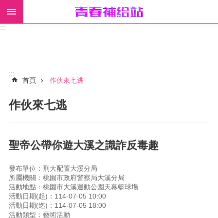
:::
進
階
搜
尋
:::
首頁
作伙來七逃
作伙來七逃
回
首
頁
聖帝公帶你遊大溪之識詐反毒趣
網
站
導
發布單位：刑大配置大溪分局
所屬機關：桃園市政府警察局大溪分局
覽
活動地點：桃園市大溪運動公園天幕籃球場
活動日期(起)：114-07-05 10:00
警
活動日期(迄)：114-07-05 18:00
察
活動類型：藝術活動
局