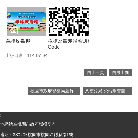
網
站
資
料
開
放
宣
識詐反毒趣
識詐反毒趣報名QR
告
Code
上版日期：114-07-04
回上一頁
回最上面
桃園市政府警察局蘆竹...
八德分局-尖端刑警體...
:::
本網站為桃園市政府版權所有
地址：330206桃園市桃園區縣府路1號