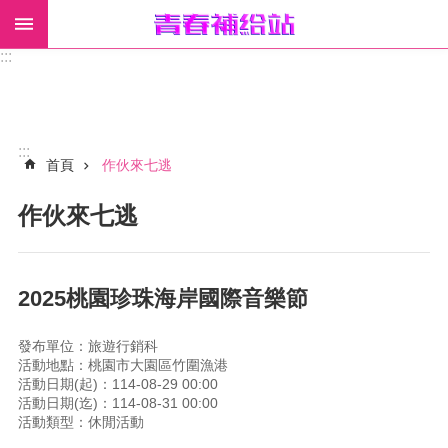
:::
進
階
搜
尋
:::
首頁
作伙來七逃
作伙來七逃
回
首
頁
2025桃園珍珠海岸國際音樂節
網
站
導
發布單位：旅遊行銷科
活動地點：桃園市大園區竹圍漁港
覽
活動日期(起)：114-08-29 00:00
活動日期(迄)：114-08-31 00:00
警
活動類型：休閒活動
察
局