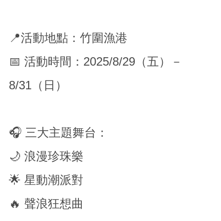
網
站
資
料
📍活動地點：竹圍漁港
開
放
📅 活動時間：2025/8/29（五）－
宣
告
8/31（日）
🎧 三大主題舞台：
🌙 浪漫珍珠樂
🌟 星動潮派對
🔥 聲浪狂想曲