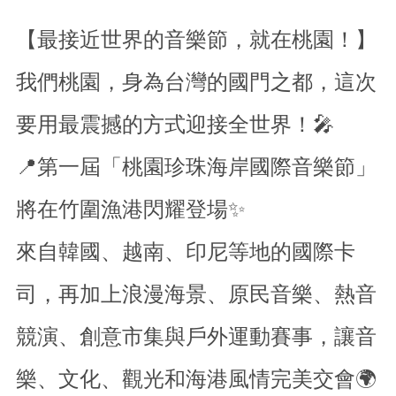
市
【最接近世界的音樂節，就在桃園！】
政
信
我們桃園，身為台灣的國門之都，這次
箱
要用最震撼的方式迎接全世界！🎤
隱
私
📍第一屆「桃園珍珠海岸國際音樂節」
權
政
策
將在竹圍漁港閃耀登場✨
網
來自韓國、越南、印尼等地的國際卡
站
安
司，再加上浪漫海景、原民音樂、熱音
全
政
策
競演、創意市集與戶外運動賽事，讓音
政
樂、文化、觀光和海港風情完美交會🌍
府